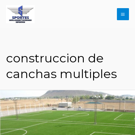
Ir
al
contenido
Mai
Me
construccion de
canchas multiples