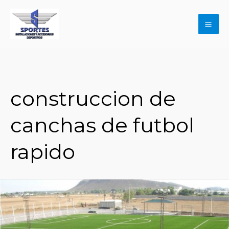
Ir
al
contenido
Mai
Me
construccion de
canchas de futbol
rapido